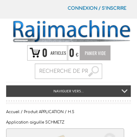
CONNEXION
/
S’INSCRIRE
0
0
ARTICLES
PANIER VIDE
€
NAVIGUER VERS...
Accueil
/ Produit APPLICATION / H.S
Application aiguille SCHMETZ